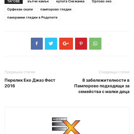
ТАГОВЕ
вълчи камък
кулата Снежанка
Орлово око
Орфееви скали
пампорово гледки
панорамни гледки в Родопите
Предишна статия
Следваща статия
Перелик Еко Джаз Фест
8 забележителности в
2016
Пампорово подходящи за
семейства с малки деца