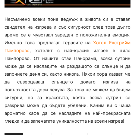
Несъмнено всеки поне веднъж в живота си е ставал
свидетел на изгрева и със сигурност след това дълго
време се е чувствал зареден с положителна емоция.
Именно това предлагат терасите на
Хотел Екстрийм
Пампорово
, хотелът с най-красив изгрев в цяло
Пампорово. От нашите стаи Панорама, всяка сутрин
може да се насладите на раждащото се слънце и да
започнете деня си, както никога. Някои хора казват, че
да съзерцаваш слънцето докато излиза на
повърхността дори лекува. За това не можем да бъдем
сигурни, но за красотата, която всяка сутрин се
разкрива може да бъдете убедени. Каним ви с чаша
ароматно кафе да се насладите на най-прекрасната
гледка и да запечатате уникалността на всеки изгрев!