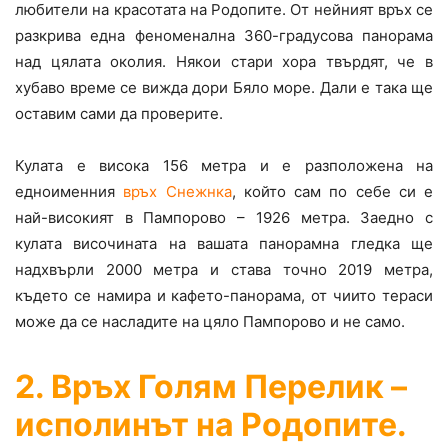
любители на красотата на Родопите. От нейният връх се
разкрива една феноменална 360-градусова панорама
над цялата околия. Някои стари хора твърдят, че в
хубаво време се вижда дори Бяло море. Дали е така ще
оставим сами да проверите.
Кулата е висока 156 метра и е разположена на
едноименния
връх Снежнка
, който сам по себе си е
най-високият в Пампорово – 1926 метра. Заедно с
кулата височината на вашата панорамна гледка ще
надхвърли 2000 метра и става точно 2019 метра,
където се намира и кафето-панорама, от чиито тераси
може да се насладите на цяло Пампорово и не само.
2. Връх Голям Перелик –
исполинът на Родопите.