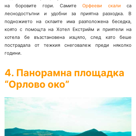
на боровите гори. Самите
Орфееви скали
са
леснодостъпни и удобни за приятна разходка. В
подножието на склаите има разположена беседка,
която с помощта на Хотел Екстрийм и приятели на
хотела бе възстановена изцяло, след като беше
пострадала от тежкия снеговалеж преди няколко
години.
4. Панорамна площадка
“Орлово око”