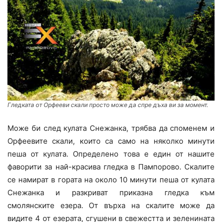
Гледката от Орфееви скали просто може да спре дъха ви за момент.
Може би след кулата Снежанка, трябва да споменем и
Орфеевите скали, които са само на няколко минути
пеша от кулата. Определено това е един от нашите
фаворити за най-красива гледка в Пампорово. Скалите
се намират в гората на около 10 минути пеша от кулата
Снежанка и разкриват приказна гледка към
смолянските езера. От върха на скалите може да
видите 4 от езерата, сгушени в свежестта и зеленината