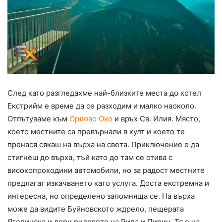
След като разгледахме най-близките места до хотел
Екстрийм е време да се разходим и малко наоколо.
Отпътуваме към
Орлово Око
и връх Св. Илия. Място,
което местните са превърнали в култ и което те
пренася сякаш на върха на света. Приключение е да
стигнеш до върха, тъй като до там се отива с
високопроходини автомобили, но за радост местните
предлагат изкачването като услуга. Доста екстремна и
интересна, но определено запомняща се. На върха
може да видите Буйновското ждрело, пещерата
Ягодинска и дори ридовете на Рила и Пирин. Тя е на