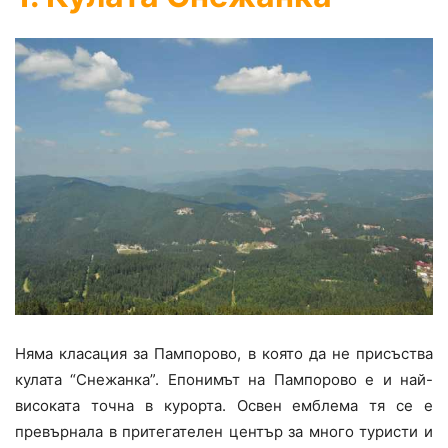
Няма класация за Пампорово, в която да не присъства
кулата “Снежанка”. Епонимът на Пампорово е и най-
високата точна в курорта. Освен емблема тя се е
превърнала в притегателен център за много туристи и