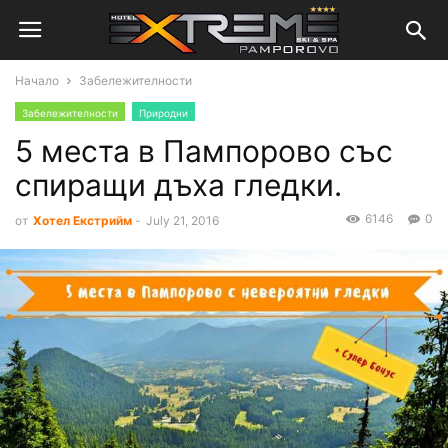
Начало
Забележителности
Забележителности
Природни
5 места в Пампорово със
спиращи дъха гледки.
6146
0
от
Хотел Екстрийм
-
July 21, 2016