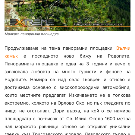
Малката панорамна площадка
Продължаваме на тема панорамни площадки.
Вълчи
камък
е последното ново бижу на Родопите.
Панорамната площадка е едва на 3 години и вече е
завоювала любовта на много туристи и фенове на
Родопите. Намира се над село Гьоврен и отново е
достижима основно с високопроходими автомобили,
които местните предлагат. Изкачването не е толкова
екстремно, колкото на Орлово Око, но пък гледките по
нищо не отстъпват. Дори върха, на който се намира
площадката е по-висок от Св. Илия. Около 1600 метра
над морското равнище отново се откриват уникални
гледки към Триградското ждрело, Дяволското гърло и