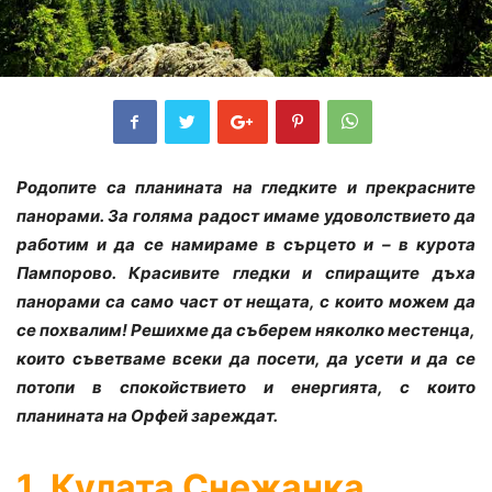
Родопите са планината на гледките и прекрасните
панорами. За голяма радост имаме удоволствието да
работим и да се намираме в сърцето и – в курота
Пампорово. Красивите гледки и спиращите дъха
панорами са само част от нещата, с които можем да
се похвалим! Решихме да съберем няколко местенца,
които съветваме всеки да посети, да усети и да се
потопи в спокойствието и енергията, с които
планината на Орфей зареждат.
1. Кулата Снежанка