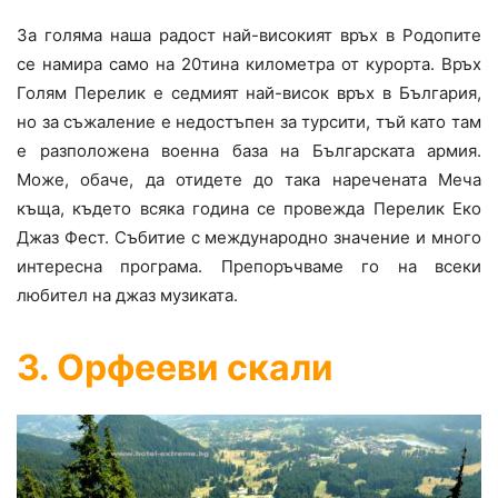
За голяма наша радост най-високият връх в Родопите
се намира само на 20тина километра от курорта. Връх
Голям Перелик е седмият най-висок връх в България,
но за съжаление е недостъпен за турсити, тъй като там
е разположена военна база на Българската армия.
Може, обаче, да отидете до така наречената Меча
къща, където всяка година се провежда Перелик Еко
Джаз Фест. Събитие с международно значение и много
интересна програма. Препоръчваме го на всеки
любител на джаз музиката.
3. Орфееви скали