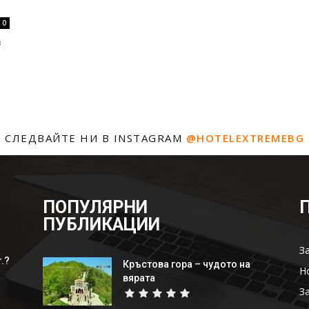
0
в
СЛЕДВАЙТЕ НИ В INSTAGRAM
@HOTELEXTREMEBG
ПОПУЛЯРНИ
ПУБЛИКАЦИИ
З
.?
Кръстова гора – чудото на
Н
вярата
З