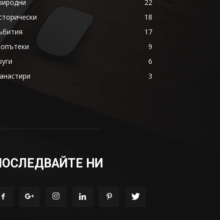
риродни
22
сторически
18
ъбития
17
копътеки
9
руги
6
анастири
3
ПОСЛЕДВАЙТЕ НИ