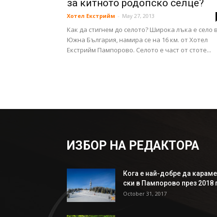
за китното родопско селце?
Хотел Екстрийм
-
May 27, 2013
Как да стигнем до селото? Широка лъка е село 
Южна България, намира се на 16 км. от Хотел
Екстрийм Пампорово. Селото е част от стоте...
ИЗБОР НА РЕДАКТОРА
Кога е най-добре да караме
ски в Пампорово през 2018 г
October 31, 2017