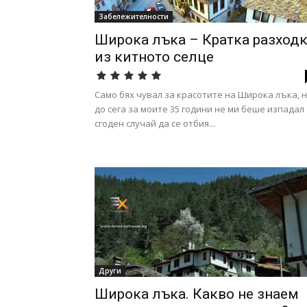
Забележителности
Широка лъка – Кратка разход
из китното селце
Само бях чувал за красотите на Широка лъка, 
до сега за моите 35 години не ми беше изпадал
сгоден случай да се отбия...
Други
Широка лъка. Какво не знаем