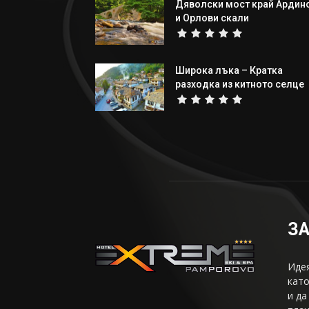
Дяволски мост край Ардин
и Орлови скали
Широка лъка – Кратка
разходка из китното селце
ЗА
Идея
като
и да