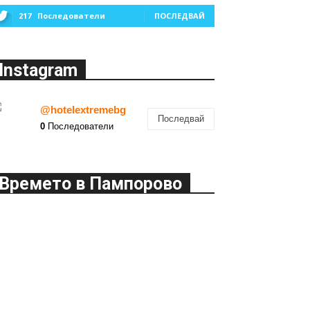
217
Последователи
ПОСЛЕДВАЙ
Instagram
@hotelextremebg
Последвай
0
Последователи
Времето в Пампорово