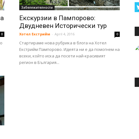
Забележителности
ка
Екскурзии в Пампорово:
Двудневен Исторически тур
Хотел Екстрийм
-
April 4, 2016
0
0
но
Стартираме нова рубрика в блога на Хотел
Екстрийм Пампорово. Идеята ни е да помогнем на
всеки, който иска да посети най-красивият
регион в България...