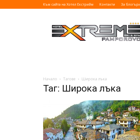
Към сайта на Хотел Екстрийм
Контакти
За блогър
Блог
|
Хотел
Екстрийм,
Пампорово
Начало
Тагове
Широка лъка
Таг: Широка лъка