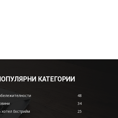
ПОПУЛЯРНИ КАТЕГОРИИ
абележителности
48
овини
34
а хотел Екстрийм
25