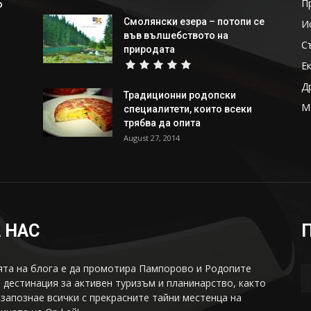
П
о
Смолянски езера – потопи се
И
във вълшебството на
С
природата
Е
Д
Традиционни родопски
М
специалитети, които всеки
трябва да опита
August 27, 2014
 НАС
та на блога е да промотира Пампорово и Родопите
 дестинация за активен туризъм и планинарство, както
 запознае всички с прекрасните тайни местенца на