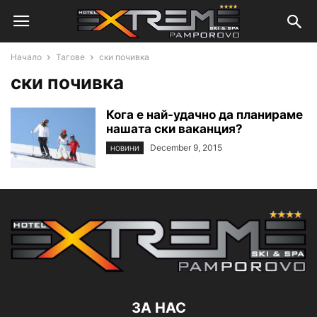
Начало
Тагове
ски почивка
ски почивка
Кога е най-удачно да планираме
нашата ски ваканция?
December 9, 2015
НОВИНИ
ЗА НАС