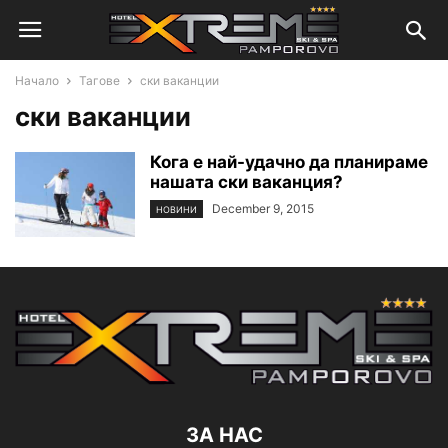
Начало
Тагове
ски ваканции
ски ваканции
Кога е най-удачно да планираме
нашата ски ваканция?
December 9, 2015
НОВИНИ
ЗА НАС