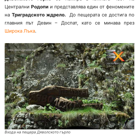
Централни
Родопи
и представлява един от феномените
на
Триградското ждрело.
До пещерата се достига по
главния път Девин – Доспат, като се минава през
Широка Лъка
.
Входа на пещера Дяволското гърло