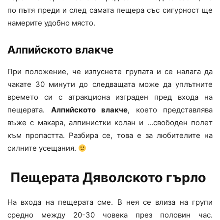
по пътя преди и след самата пещера със сигурност ще
намерите удобно място.
Алпийското влакче
При положение, че изпуснете групата и се налага да
чакате 30 минути до следващата може да уплътните
времето си с атракциона изграден пред входа на
пещерата.
Алпийското влакче
, което представлява
въже с макара, алпинистки колан и …свободен полет
към пропастта. Разбира се, това е за любителите на
силните усещания.
Пещерата Дяволското гърло
На входа на пещерата сме. В нея се влиза на групи
средно между 20-30 човека през половин час.