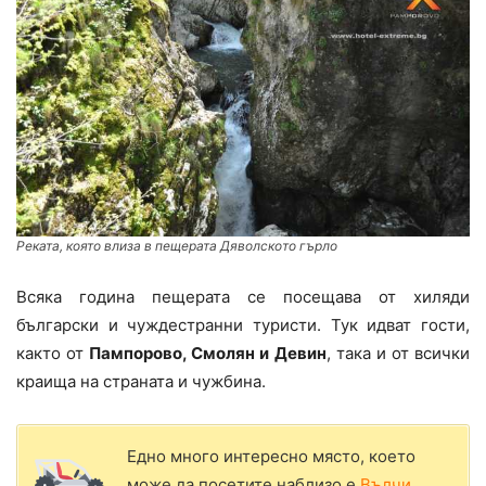
Реката, която влиза в пещерата Дяволското гърло
Всяка година пещерата се посещава от хиляди
български и чуждестранни туристи. Тук идват гости,
както от
Пампорово, Смолян и Девин
, така и от всички
краища на страната и чужбина.
Едно много интересно място, което
може да посетите наблизо е
Вълчи