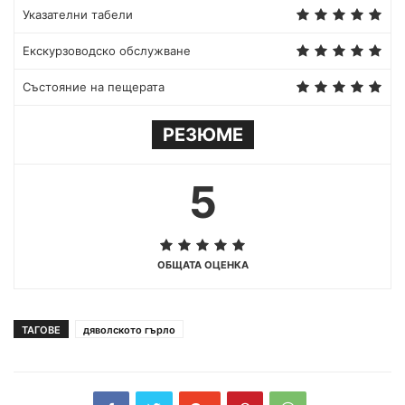
Указателни табели
Екскурзоводско обслужване
Състояние на пещерата
РЕЗЮМЕ
5
ОБЩАТА ОЦЕНКА
ТАГОВЕ
дяволското гърло