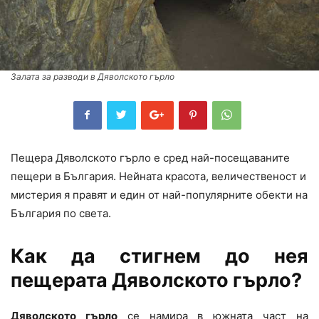
Залата за разводи в Дяволското гърло
Пещера Дяволското гърло е сред най-посещаваните
пещери в България. Нейната красота, величественост и
мистерия я правят и един от най-популярните обекти на
България по света.
Как да стигнем до нея
пещерата Дяволското гърло?
Дяволското гърло
се намира в южната част на