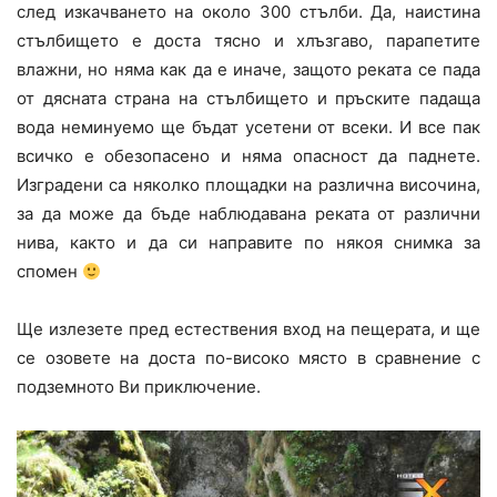
след изкачването на около 300 стълби. Да, наистина
стълбището е доста тясно и хлъзгаво, парапетите
влажни, но няма как да е иначе, защото реката се пада
от дясната страна на стълбището и пръските падаща
вода неминуемо ще бъдат усетени от всеки. И все пак
всичко е обезопасено и няма опасност да паднете.
Изградени са няколко площадки на различна височина,
за да може да бъде наблюдавана реката от различни
нива, както и да си направите по някоя снимка за
спомен
Ще излезете пред естествения вход на пещерата, и ще
се озовете на доста по-високо място в сравнение с
подземното Ви приключение.