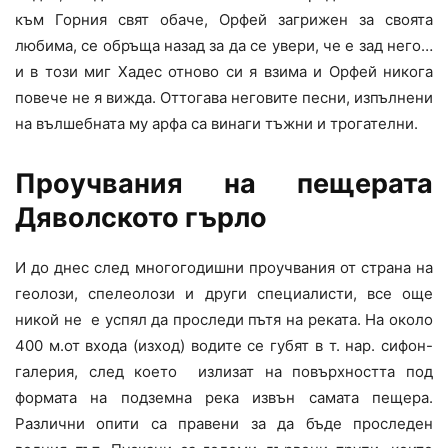
към Горния свят обаче, Орфей загрижен за своята
любима, се обръща назад за да се увери, че е зад него…
и в този миг Хадес отново си я взима и Орфей никога
повече не я вижда. Оттогава неговите песни, изпълнени
на вълшебната му арфа са винаги тъжни и трогателни.
Проучвания на пещерата
Дяволското гърло
И до днес след многогодишни проучвания от страна на
геолози, спелеолози и други специалисти, все още
никой не е успял да проследи пътя на реката. На около
400 м.от входа (изход) водите се губят в т. нар. сифон-
галерия, след което излизат на повърхността под
формата на подземна река извън самата пещера.
Различни опити са правени за да бъде проследен