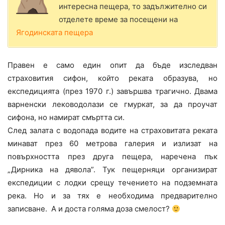
интересна пещера, то задължително си
отделете време за посещени на
Ягодинската пещера
Правен е само един опит да бъде изследван
страховития сифон, който реката образува, но
експедицията (през 1970 г.) завършва трагично. Двама
варненски леководолази се гмуркат, за да проучат
сифона, но намират смъртта си.
След залата с водопада водите на страховитата реката
минават през 60 метрова галерия и излизат на
повърхността през друга пещера, наречена пък
„Дирника на дявола”. Тук пещерняци организират
експедиции с лодки срещу течението на подземната
река. Но и за тях е необходима предварително
записване. А и доста голяма доза смелост?