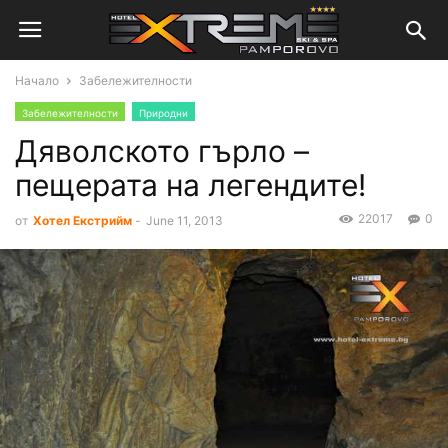
Начало
Забележителности
Забележителности
Природни
Дяволското гърло –
пещерата на легендите!
22017
0
от
Хотел Екстрийм
-
June 11, 2013