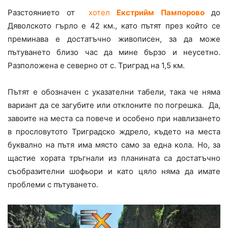
Разстоянието от
хотел
Екстрийм Пампорово
до
Дяволското гърло е 42 км., като пътят през който се
преминава е достатъчно живописен, за да може
пътуването близо час да мине бързо и неусетно.
Разположена е северно от с. Триград на 1,5 км.
Пътят е обозначен с указателни табели, така че няма
вариант да се загубите или отклоните по погрешка. Да,
завоите на места са повече и особено при навлизането
в прословутото Триградско ждрело, където на места
буквално на пътя има място само за една кола. Но, за
щастие хората тръгнали из планината са достатъчно
съобразителни шофьори и като цяло няма да имате
проблеми с пътуването.