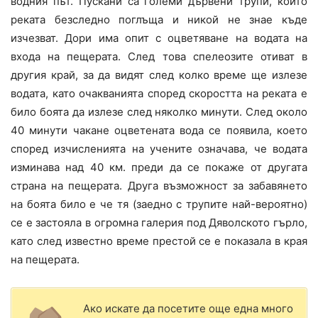
водния път. Пускани са големи дървени трупи, които
реката безследно поглъща и никой не знае къде
изчезват. Дори има опит с оцветяване на водата на
входа на пещерата. След това спелеозите отиват в
другия край, за да видят след колко време ще излезе
водата, като очакванията според скоростта на реката е
било боята да излезе след няколко минути. След около
40 минути чакане оцветената вода се появила, което
според изчисленията на учените означава, че водата
изминава над 40 км. преди да се покаже от другата
страна на пещерата. Друга възможност за забавянето
на боята било е че тя (заедно с трупите най-вероятно)
се е застояла в огромна галерия под Дяволското гърло,
като след известно време престой се е показала в края
на пещерата.
Ако искате да посетите още една много