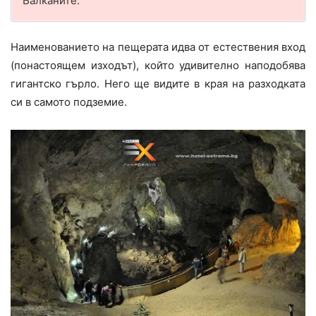
Балканите.
Наименованието на пещерата идва от естествения вход
(понастоящем изходът), който удивително наподобява
гигантско гърло. Него ще видите в края на разходката
си в самото подземие.