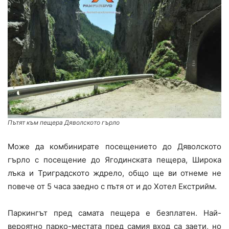
Пътят към пещера Дяволското гърло
Може да комбинирате посещението до Дяволското
гърло с посещение до Ягодинската пещера, Широка
лъка и Триградското ждрело, общо ще ви отнеме не
повече от 5 часа заедно с пътя от и до Хотел Екстрийм.
Паркингът пред самата пещера е безплатен. Най-
вероятно парко-местата пред самия вход са заети, но