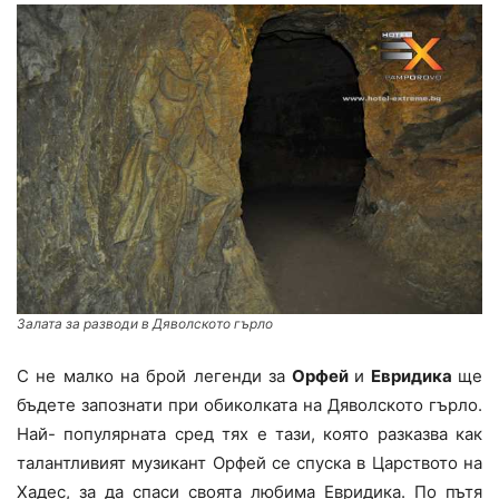
Залата за разводи в Дяволското гърло
С не малко на брой легенди за
Орфей
и
Евридика
ще
бъдете запознати при обиколката на Дяволското гърло.
Най- популярната сред тях е тази, която разказва как
талантливият музикант Орфей се спуска в Царството на
Хадес, за да спаси своята любима Евридика. По пътя