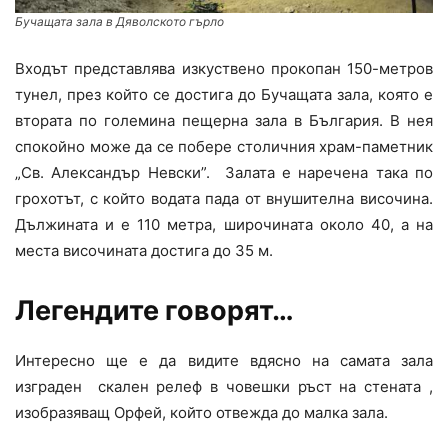
Бучащата зала в Дяволското гърло
Входът представлява изкуствено прокопан 150-метров
тунел, през който се достига до Бучащата зала, която е
втората по големина пещерна зала в България. В нея
спокойно може да се побере столичния храм-паметник
„Св. Александър Невски”. Залата е наречена така по
грохотът, с който водата пада от внушителна височина.
Дължината и е 110 метра, широчината около 40, а на
места височината достига до 35 м.
Легендите говорят…
Интересно ще е да видите вдясно на самата зала
изграден скален релеф в човешки ръст на стената ,
изобразяващ Орфей, който отвежда до малка зала.