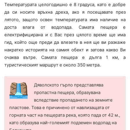
Температурата целогодишно е 8 градуса, като е добре
да си носите връхна дреха, ако я посещавате през
лятото, защото освен температурата има наличие на
доста влага от водопада. Самата пещера е
електрифицирана и с Вас през цялото време ще има
гид, който още преди да влезете в нея ще ви разкаже
накратко историята на самия обект и затова какво Ви
очаква вътре. Самата пещера е дълга 1 км, а
туристическият маршрут е около 350 метра.
Дяволското гърло представлява
пропастна пещера, образувана
вследствие пропадането на земните
пластове. Това е причинено от навлизащата от
горната част на пещерата река, която пада от 42 м.,
като образува най-големият подземен водопад на